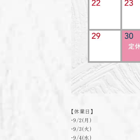
【休業日】
・9/2(月)
・9/3(火)
・9/4(水)