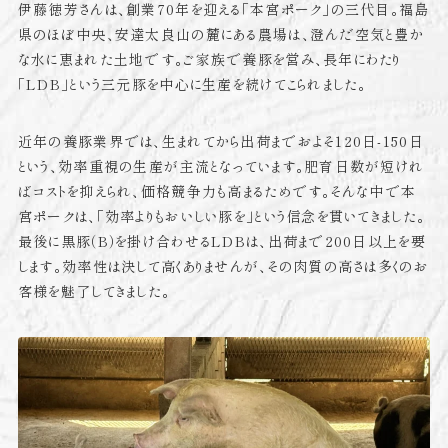
伊藤徳芳さんは、創業70年を迎える「本宮ポーク」の三代目。福島
県のほぼ中央、安達太良山の麓にある農場は、澄んだ空気と豊か
な水に恵まれた土地です。ご家族で養豚を営み、長年にわたり
「LDB」という三元豚を中心に生産を続けてこられました。
近年の養豚業界では、生まれてから出荷までおよそ120日-150日
という、効率重視の生産が主流となっています。肥育日数が短けれ
ばコストを抑えられ、価格競争力も高まるためです。そんな中で本
宮ポークは、「効率よりもおいしい豚を」という信念を貫いてきました。
最後に黒豚（B）を掛け合わせるLDBは、出荷まで200日以上を要
します。効率性は決して高くありませんが、その肉質の高さは多くのお
客様を魅了してきました。