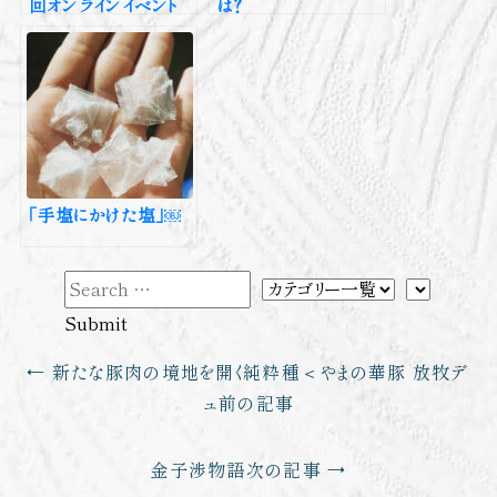
回オンラインイベント
は？
「手塩にかけた塩」￼
新たな豚肉の境地を開く純粋種＜やまの華豚 放牧デ
ュ
前の記事
金子渉物語
次の記事