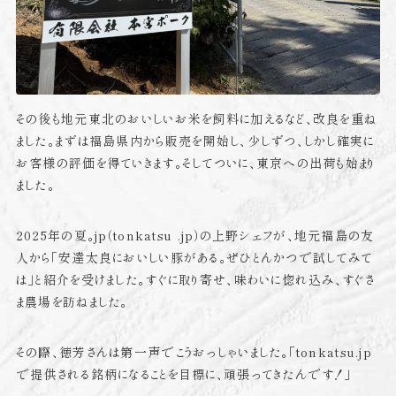
その後も地元東北のおいしいお米を飼料に加えるなど、改良を重ね
ました。まずは福島県内から販売を開始し、少しずつ、しかし確実に
お客様の評価を得ていきます。そしてついに、東京への出荷も始まり
ました。
2025年の夏。jp（tonkatsu .jp）の上野シェフが、地元福島の友
人から「安達太良においしい豚がある。ぜひとんかつで試してみて
は」と紹介を受けました。すぐに取り寄せ、味わいに惚れ込み、すぐさ
ま農場を訪ねました。
その際、徳芳さんは第一声でこうおっしゃいました。
「tonkatsu.jp
で提供される銘柄になることを目標に、頑張ってきたんです！」