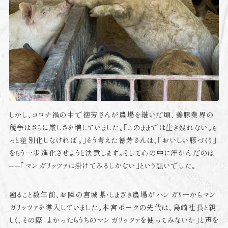
しかし、コロナ禍の中で徳芳さんが農場を継いだ頃、養豚業界の
競争はさらに厳しさを増していました。「このままでは生き残れない。も
っと差別化しなければ。」
そう考えた徳芳さんは、「おいしい豚づくり」
をもう一歩進化させようと決意します。
そして心の中に浮かんだのは
──「マンガリッツァに掛けてみるしかない」という想いでした。
遡ること数年前、お隣の宮城県・しまざき農場がハンガリーからマン
ガリッツァを導入していました。本宮ポークの先代は、島崎社長と親
しく、その際「よかったらうちのマンガリッツァを使ってみないか」と声を